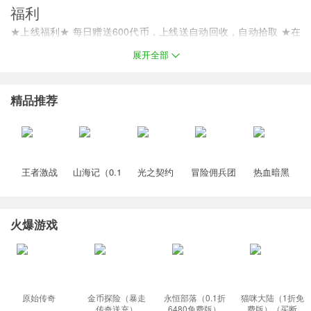
福利
★上线福利★ 每日赠送600代币，上线送自动回收，自动拾取 ★在
线奖励★ 在线一定时长即可领取海量奖励 ★实物回收★ 打怪就爆实
展开全部
物，可回收大量灵符 ★全服首爆★ 触发首爆即可获得大量货币
精品推荐
王者激战
山海记（0.1
光之契约
冒险佣兵团
热血暗黑
（0.1折送万
折领千元代
（0.1免费领
（0.1折免费
（0.05折西
元代金券）
金）塔防手
高达）
版）
游免费版）
（龙珠）
游
火爆游戏
原始传奇
金币探险（暴走
永恒部落（0.1折
猫咪大陆（1折免
传奇送充）
6480免费版）
费版）（买断