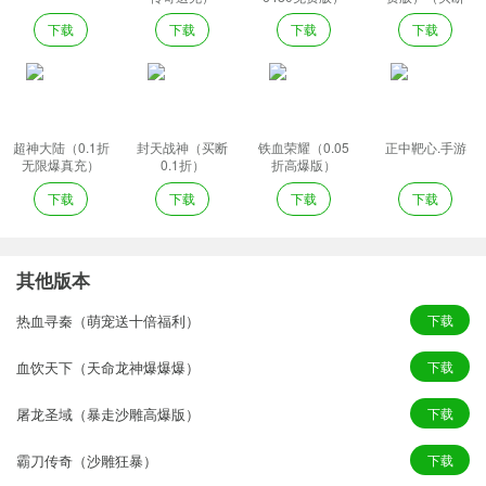
券）
下载
下载
下载
下载
超神大陆（0.1折
封天战神（买断
铁血荣耀（0.05
正中靶心.手游
无限爆真充）
0.1折）
折高爆版）
下载
下载
下载
下载
其他版本
热血寻秦（萌宠送十倍福利）
下载
血饮天下（天命龙神爆爆爆）
下载
屠龙圣域（暴走沙雕高爆版）
下载
霸刀传奇（沙雕狂暴）
下载