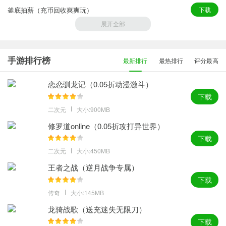
釜底抽薪（充币回收爽爽玩）
下载
展开全部
烈火战车（画龙全免超变超爽）
下载
烈火骑士（天影传奇免费版）
下载
手游排行榜
最新排行
最热排行
评分最高
神仙online（传奇沉默古镇）
下载
恋恋驯龙记（0.05折动漫激斗）
下载
二次元
大小:900MB
修罗道online（0.05折攻打异世界）
下载
二次元
大小:450MB
王者之战（逆月战争专属）
下载
传奇
大小:145MB
龙骑战歌（送充迷失无限刀）
下载