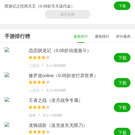
西游记之托塔天王（0.05折天天送代金）
下载
展开全部
超次元女神（代金买断版）
下载
海魂（0.1折热血航海）（海贼王）
下载
手游排行榜
最新排行
最热排行
评分最高
新誓记（0.1折动漫乱斗）（火影鬼灭）
下载
恋恋驯龙记（0.05折动漫激斗）
下载
二次元
大小:900MB
修罗道online（0.05折攻打异世界）
下载
二次元
大小:450MB
王者之战（逆月战争专属）
下载
传奇
大小:145MB
龙骑战歌（送充迷失无限刀）
下载