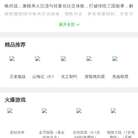
略对战，兼顾单人沉浸与轻量化社交体验，打破传统三国叙事，解
锁新颖剧情与角色互动体验，领取代金，更有海量福利，丰富活
动，等主公您体验。
展开全部
福利
【永久0.1折】全场永久充值0.1折；
精品推荐
【主线千抽】主线通关累计可获得1000抽；
【全新武将】新增SP英雄吕布，貂蝉，关羽；
【核心神将】送顶级SP，神魔核心武将；
【千抽自选】每日可免费抽取核心武将；
王者激战
山海记（0.1
光之契约
冒险佣兵团
热血暗黑
【全套金装】登录第六天送全套无畏金色套装装备；
（0.1折送万
折领千元代
（0.1免费领
（0.1折免费
（0.05折西
元代金券）
金）塔防手
高达）
版）
游免费版）
（龙珠）
游
火爆游戏
原始传奇
金币探险（暴走
永恒部落（0.1折
猫咪大陆（1折免
传奇送充）
6480免费版）
费版）（买断