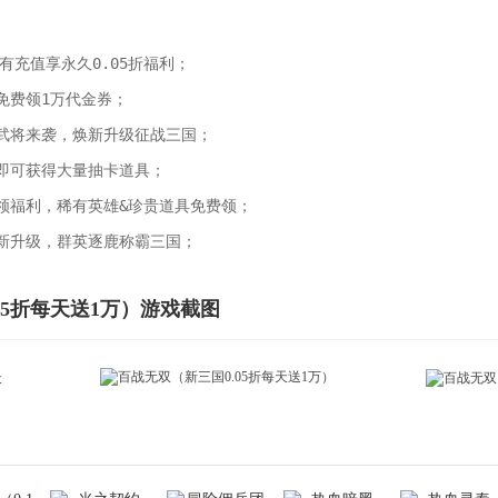
有充值享永久0.05折福利；

费领1万代金券；

武将来袭，焕新升级征战三国；

即可获得大量抽卡道具；

领福利，稀有英雄&珍贵道具免费领；

新升级，群英逐鹿称霸三国；
05折每天送1万）游戏截图