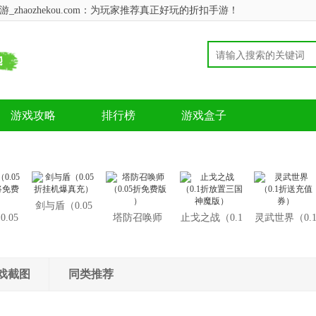
zhaozhekou.com：为玩家推荐真正好玩的折扣手游！
游戏攻略
排行榜
游戏盒子
剑与盾（0.05
.05
塔防召唤师
止戈之战（0.1
灵武世界（0.
折挂机爆真
将免
（0.05折免费
折放置三国神
折送充值券）
充）
）
版 ）
魔版）
戏截图
同类推荐