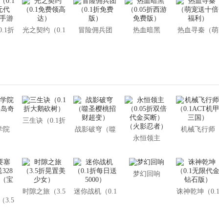
.1折
光之契约（0.1
冒险佣兵团
热血暗黑
热血寻秦（萌
金）
免费领高达）
（0.1折免费
（0.05折西游
宠送十倍福
游
版）
免费版）
利）
三生诀（0.1折
学院
战影破穹（噬
机械飞行师
大鹅砍树）
永恒领主
星岛奇
圣樱桃招财超
（0.1ACT机
（0.05折双倍
变）
三国）
代金买断）
（火影忍者）
梦幻回响
时隙之旅（3.5
迷你战机（0.1
诛神乾坤（0.
3.5
折晃置美少
折每日送
无限代金钻石
8免费
女）
5000）
版）
宝可