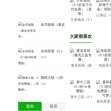
山海记（0
王者激战（0.1
领千元代
折送万元代金
金币探险（暴走
塔防手
券）（龙珠）
传奇送充）
大家都喜欢
永恒部落（0.1
折6480免费版）
休闲
屠龙英雄（爆
奇葩星
充公益专属）
（0.1折
遇）
猫咪大陆（1折
免费版）（买断
Q版
券）
掌中三国（0.1
暴风要塞（
折1w免费版）
最热
最新
折送32
版）（