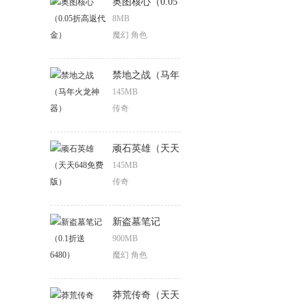
奥图核心（0.05
折高返代金）
8MB
魔幻 角色
禁地之战（马年
火龙神器）
145MB
传奇
顽石英雄（天天
648免费版）
145MB
传奇
新盗墓笔记
（0.1折送
900MB
6480）
魔幻 角色
莽荒传奇（天天