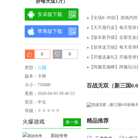
折每天送1万）
安卓版下载
★【全场0.05折】游戏内所
★【天天领代金】每天登录免
苹果版下载
★【版本新升级】全新玄金
★【登录送万抽】每天登录
0
0
★【开服送壕礼】开服登录
★【跨服竞巅峰】跨服玩法
类型：
三国
版本：卡牌
大小：750MB
百战无双（新三国0.
更新：2026-04-05 09:40:53
语言：中文
等级：
精品推荐
火爆游戏
换一换
原始传奇