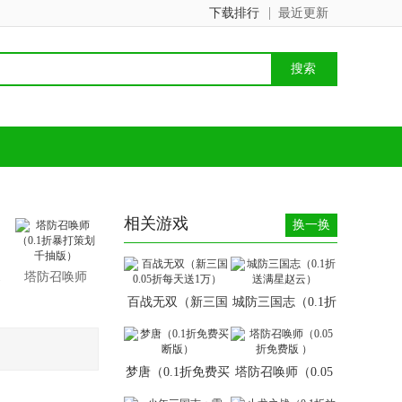
下载排行
最近更新
相关游戏
换一换
1
塔防召唤师
（0.1折暴打策
百战无双（新三国
城防三国志（0.1折
划千抽版）
0.05折每天送1万）
送满星赵云）
梦唐（0.1折免费买
塔防召唤师（0.05
断版）
折免费版 ）