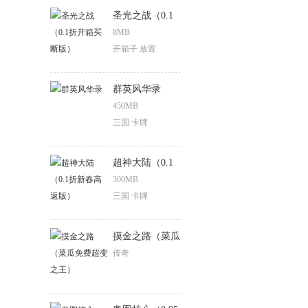
梦）
圣光之战（0.1
折开箱买断版）
8MB
开箱子 放置
群英风华录
450MB
三国 卡牌
超神大陆（0.1
折新春高返版）
300MB
三国 卡牌
摸金之路（菜瓜
免费超变之王）
传奇