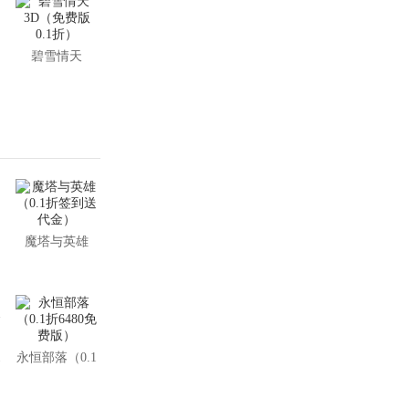
碧雪情天
3D（免费版
0.1折）
魔塔与英雄
甲
（0.1折签到送
代金）
1
永恒部落（0.1
折6480免费
版）