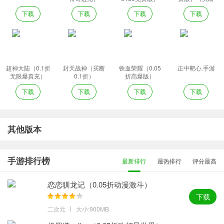
券）
下载
下载
下载
下载
超神大陆（0.1折
封天战神（买断
铁血荣耀（0.05
正中靶心.手游
无限爆真充）
0.1折）
折高爆版）
下载
下载
下载
下载
其他版本
手游排行榜
最新排行
最热排行
评分最高
恋恋驯龙记（0.05折动漫激斗）
下载
二次元
大小:900MB