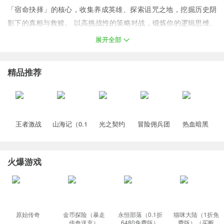
「宿命抉择」的核心，收集养成英雄、探索诅咒之地，挖掘历史阴
影下的真相与救赎。 以高挑战性的策略对战，锻炼你的逻辑思维、
资源管理与前瞻性规划能力。
展开全部
福利
1、首日签到即送英雄熔核领主，新手成长基金，闯关冒险皆可获取
精品推荐
大量钻石。 2、超值首充金券礼包，狂送三天，送最强英雄，5星英
雄圣光太守、英雄直升60级资源礼包、珍稀橙装套、进阶石、高级
召唤券等 3、七日豪礼，开服狂欢等多元活动，游戏休闲两不误。
王者激战
山海记（0.1
光之契约
冒险佣兵团
热血暗黑
（0.1折送万
折领千元代
（0.1免费领
（0.1折免费
（0.05折西
元代金券）
金）塔防手
高达）
版）
游免费版）
（龙珠）
游
火爆游戏
原始传奇
金币探险（暴走
永恒部落（0.1折
猫咪大陆（1折免
传奇送充）
6480免费版）
费版）（买断