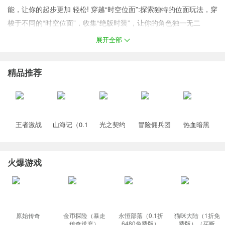
能，让你的起步更加 轻松! 穿越“时空位面”:探索独特的位面玩法，穿
梭于不同的“时空位面”，收集“绝版时装”，让你的角色独一无二
福利
展开全部
1.创角即送自动回收，自动拾取，每日赠送328红包
2.所有材料、货币(包括充值货币)都可通过本服内的努力获得
精品推荐
3.全民白嫖，各种在线奖励，首爆奖励，保值回收大额灵符
4.装备全靠打，材料全靠爆，时间等于一切，白嫖照样毕业
王者激战
山海记（0.1
光之契约
冒险佣兵团
热血暗黑
（0.1折送万
折领千元代
（0.1免费领
（0.1折免费
（0.05折西
元代金券）
金）塔防手
高达）
版）
游免费版）
（龙珠）
游
火爆游戏
原始传奇
金币探险（暴走
永恒部落（0.1折
猫咪大陆（1折免
传奇送充）
6480免费版）
费版）（买断