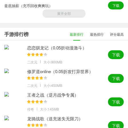
釜底抽薪（充币回收爽爽玩）
下载
展开全部
烈火战车（画龙全免超变超爽）
下载
烈火骑士（天影传奇免费版）
下载
手游排行榜
最新排行
最热排行
评分最高
神仙online（传奇沉默古镇）
下载
恋恋驯龙记（0.05折动漫激斗）
下载
二次元
大小:900MB
修罗道online（0.05折攻打异世界）
下载
二次元
大小:450MB
王者之战（逆月战争专属）
下载
传奇
大小:145MB
龙骑战歌（送充迷失无限刀）
下载