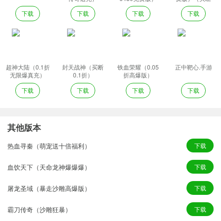
券）
下载
下载
下载
下载
超神大陆（0.1折
封天战神（买断
铁血荣耀（0.05
正中靶心.手游
无限爆真充）
0.1折）
折高爆版）
下载
下载
下载
下载
其他版本
热血寻秦（萌宠送十倍福利）
下载
血饮天下（天命龙神爆爆爆）
下载
屠龙圣域（暴走沙雕高爆版）
下载
霸刀传奇（沙雕狂暴）
下载