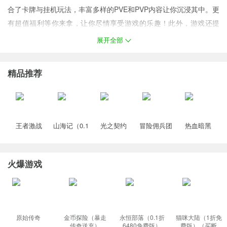
合了卡牌与挂机玩法，丰富多样的PVE和PVP内容让你沉浸其中。更
有超值福利等你来拿，让你尽情享受游戏的乐趣！此外，游戏还提
供了多种活动和任务，让你的每一次冒险都充满惊喜和挑战。快来
展开全部
体验这场三国风云之旅，成为一代霸主！
精品推荐
游戏福利
1、新人上线送随机超级橙将

王者激战
山海记（0.1
光之契约
冒险佣兵团
热血暗黑
2、全服福利，团购送元宝

（0.1折送万
折领千元代
（0.1免费领
（0.1折免费
（0.05折西
3、新人进游就是vip8

元代金券）
金）塔防手
高达）
版）
游免费版）
（龙珠）
游
4、升级、签到领取海量资源福利
火爆游戏
原始传奇
金币探险（暴走
永恒部落（0.1折
猫咪大陆（1折免
传奇送充）
6480免费版）
费版）（买断