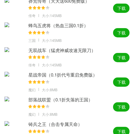
莽荒传奇（天天送600免费版）
下载
传奇
大小:145MB
蜂鸟五虎将（热血三国0.1折）
下载
三国
大小:145MB
无双战车（猛虎神威攻速无限刀）
下载
传奇
大小:145MB
星战帝国（0.1折代号重启免费版）
下载
魔幻
大小:8MB
部落战联盟（0.1折失落的王国）
下载
魔幻
大小:8MB
铸兵之王（合击专属天命）
下载