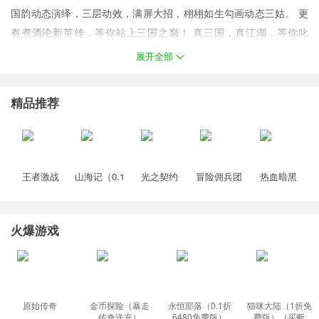
国韵动态演绎，三层动效，满屏大招，栩栩如生勾画动态三姑。 更
有煮酒论新英雄，等你站上三国之巅！ 真三国，真江湖，等你叱
咤。
展开全部
游戏福利
精品推荐
1、第三日送648元限时代金券，

2、输入QX648领取6480元宝

王者激战
山海记（0.1
光之契约
冒险佣兵团
热血暗黑
3、所有充值0.1折
（0.1折送万
折领千元代
（0.1免费领
（0.1折免费
（0.05折西
元代金券）
金）塔防手
高达）
版）
游免费版）
（龙珠）
游
火爆游戏
原始传奇
金币探险（暴走
永恒部落（0.1折
猫咪大陆（1折免
传奇送充）
6480免费版）
费版）（买断