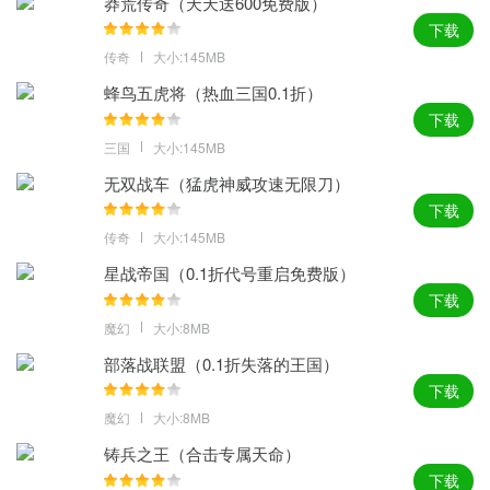
莽荒传奇（天天送600免费版）
下载
传奇
大小:145MB
蜂鸟五虎将（热血三国0.1折）
下载
三国
大小:145MB
无双战车（猛虎神威攻速无限刀）
下载
传奇
大小:145MB
星战帝国（0.1折代号重启免费版）
下载
魔幻
大小:8MB
部落战联盟（0.1折失落的王国）
下载
魔幻
大小:8MB
铸兵之王（合击专属天命）
下载